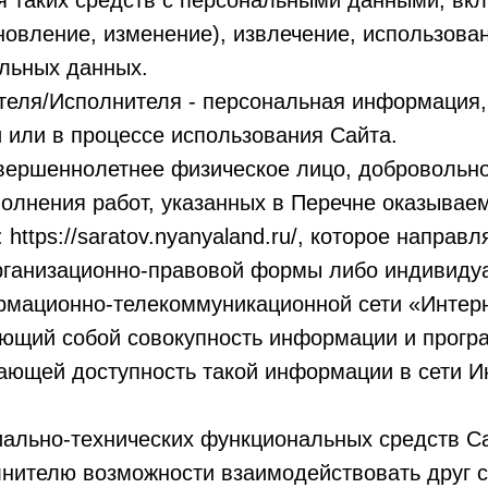
я таких средств с персональными данными, вкл
новление, изменение), извлечение, использован
льных данных.
еля/Исполнителя - персональная информация, 
 или в процессе использования Сайта.
вершеннолетнее физическое лицо, добровольно
олнения работ, указанных в Перечне оказываем
 https://saratov.nyanyaland.ru/, которое напра
организационно-правовой формы либо индивиду
рмационно-телекоммуникационной сети «Интерн
ляющий собой совокупность информации и про
ющей доступность такой информации в сети И
иально-технических функциональных средств Са
ителю возможности взаимодействовать друг с