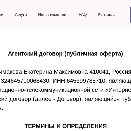
ии
Услуги
FAQ
Контакты
Наша команда
Агентский договор (публичная оферта)
акова Екатерина Максимовна 410041, Россия, С
РН 324645700068430, ИНН 645399785710, являю
формационно-телекоммуникационной сети «Интер
ский договор (далее - Договор), являющийся п
в.
ТЕРМИНЫ И ОПРЕДЕЛЕНИЯ