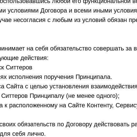
 воспользовавшись любой его функциональной 
еми условиями Договора и всеми иными услови
лучае несогласия с любым из условий обязан п
ринимает на себя обязательство совершать за в
дующие действия:
ск Ситтеров
елях исполнения поручения Принципала.
са Сайта с целью установления взаимодействи
 Ситтеров Принципалу (не менее одного);
 к расположенному на Сайте Контенту, Сервису
 своих обязательств по Договору действовать ра
для себя лично.